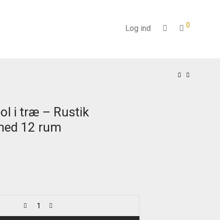
0
Log ind
ol i træ – Rustik
med 12 rum