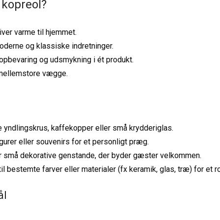
 kopreol?
giver varme til hjemmet.
moderne og klassiske indretninger.
opbevaring og udsmykning i ét produkt.
g mellemstore vægge.
e yndlingskrus, kaffekopper eller små krydderiglas.
gurer eller souvenirs for et personligt præg.
 eller små dekorative genstande, der byder gæster velkommen.
bestemte farver eller materialer (fx keramik, glas, træ) for et ro
ål