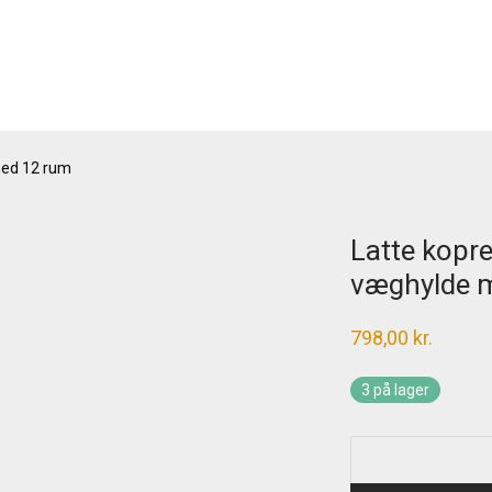
med 12 rum
Latte kopre
væghylde 
798,00
kr.
3 på lager